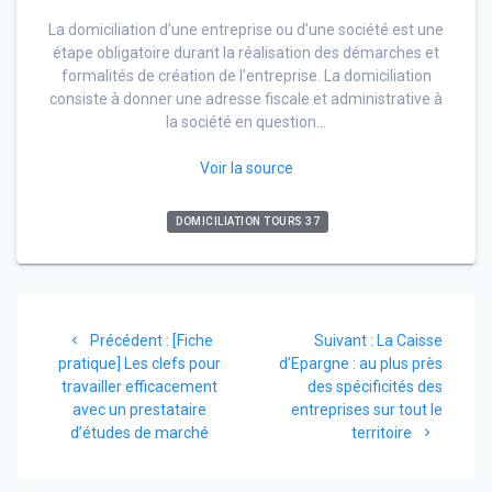
La domiciliation d’une entreprise ou d’une société est une
étape obligatoire durant la réalisation des démarches et
formalités de création de l’entreprise. La domiciliation
consiste à donner une adresse fiscale et administrative à
la société en question…
Voir la source
DOMICILIATION TOURS 37
Navigation
Article
Article
Précédent :
[Fiche
Suivant :
La Caisse
de
précédent
suivant
pratique] Les clefs pour
d’Epargne : au plus près
:
:
travailler efficacement
des spécificités des
l’article
avec un prestataire
entreprises sur tout le
d’études de marché
territoire