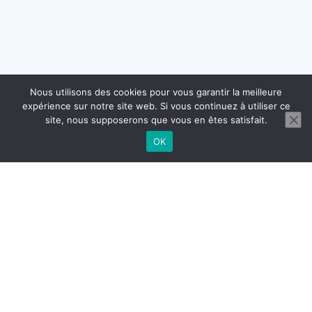
Nous utilisons des cookies pour vous garantir la meilleure
expérience sur notre site web. Si vous continuez à utiliser ce
site, nous supposerons que vous en êtes satisfait.
OK
CONTACT
MENTIONS LÉGALES
CGU CGV
RÉGLEMENTATION DOMICILIATION
© 2026 BUROGReeN