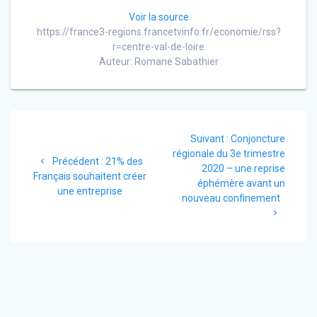
Voir la source
https://france3-regions.francetvinfo.fr/economie/rss?
r=centre-val-de-loire
Auteur: Romane Sabathier
Navigation
Article
Suivant :
Conjoncture
de
suivant
régionale du 3e trimestre
Article
Précédent :
21% des
:
2020 – une reprise
l’article
précédent
Français souhaitent créer
éphémère avant un
:
une entreprise
nouveau confinement