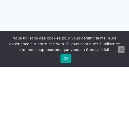
Nous utilisons des cookies pour vous garantir la meilleure
expérience sur notre site web. Si vous continuez à utiliser ce
site, nous supposerons que vous en êtes satisfait.
OK
CONTACT
MENTIONS LÉGALES
CGU CGV
RÉGLEMENTATION DOMICILIATION
© 2026 BUROGReeN