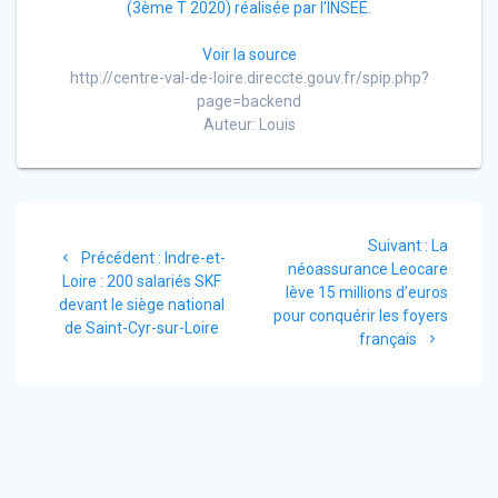
(3ème T 2020) réalisée par l’INSEE.
Voir la source
http://centre-val-de-loire.direccte.gouv.fr/spip.php?
page=backend
Auteur: Louis
Navigation
Article
Suivant :
La
de
Article
Précédent :
Indre-et-
suivant
néoassurance Leocare
précédent
Loire : 200 salariés SKF
:
lève 15 millions d’euros
l’article
:
devant le siège national
pour conquérir les foyers
de Saint-Cyr-sur-Loire
français