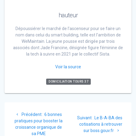
hauteur
Dépoussiérer le marché de l’ascenseur pour se faire un
nom dans celui du smart building, telle est l’ambition de
WeMaintain. La jeune pousse est dirigée par trois
associés dont Jade Francine, désignée figure féminine de
la tech à suivre en 2021 par le collectif Sista.
Voir la source
DOMICILIATION TOURS 37
Navigation
Article
Précédent :
6 bonnes
de
Article
Suivant :
Le B-A-BA des
précédent
pratiques pour booster la
suivant
cotisations à retrouver
:
croissance organique de
l’article
:
sur boss.gouv.fr
sa PME