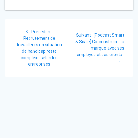
Navigation
Article
Précédent :
de
Article
Suivant :
[Podcast Smart
précédent
Recrutement de
suivant
& Scale] Co-construire sa
:
travailleurs en situation
l’article
:
marque avec ses
de handicap reste
employés et ses clients
complexe selon les
entreprises