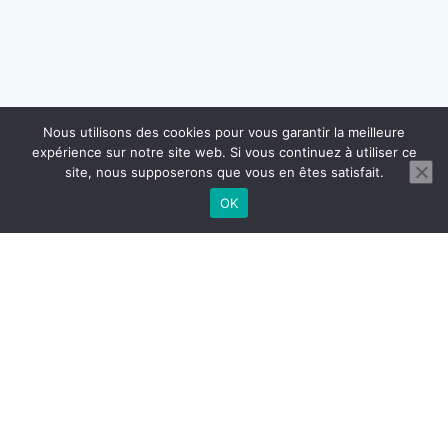
Nous utilisons des cookies pour vous garantir la meilleure
expérience sur notre site web. Si vous continuez à utiliser ce
site, nous supposerons que vous en êtes satisfait.
OK
CONTACT
MENTIONS LÉGALES
CGU CGV
RÉGLEMENTATION DOMICILIATION
© 2026 BUROGReeN