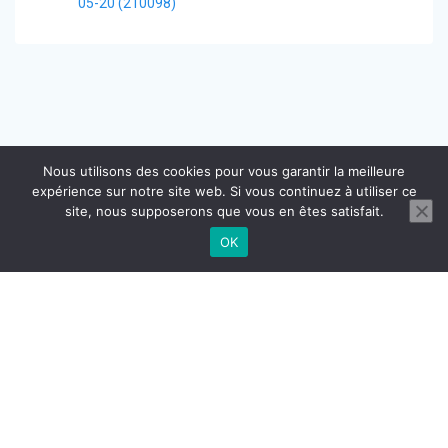
05-20 (210098)
Nous utilisons des cookies pour vous garantir la meilleure
expérience sur notre site web. Si vous continuez à utiliser ce
site, nous supposerons que vous en êtes satisfait.
OK
CONTACT
MENTIONS LÉGALES
CGU CGV
RÉGLEMENTATION DOMICILIATION