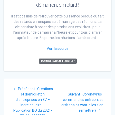
démarrent en retard !
Il est possible de retrouver cette puissance perdue du fait
des retards chroniques au démarrage des réunions. La
clé consiste à poser des permissions explicites : pour
l’animateur de démarrer à l’heure et pour tous d’arriver
après l’heure. En prime, les réunions s’améliorent…
Voir la source
DOMICILIATION TOURS 37
Navigation
Article
Précédent :
Créations
de
précédent
Article
et domiciliaton
Suivant :
Coronavirus :
:
suivant
d’entreprises en 37 –
comment les entreprises
l’article
:
Indre et Loire –
artisanales vont-elles s’en
Publication BO du 2021-
remettre ?