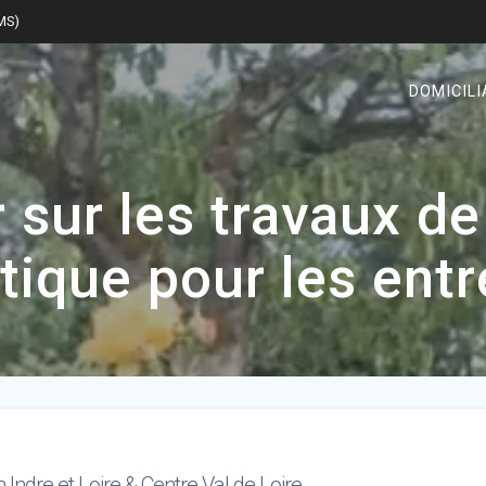
SMS)
DOMICILI
 sur les travaux d
tique pour les entr
n Indre et Loire & Centre Val de Loire