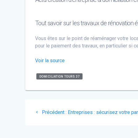
Tout savoir sur les travaux de rénovation 
Vous êtes sur le point de réaménager votre local
pour le paiement des travaux, en particulier si c
Voir la source
DOMICILIATION TOURS 37
Navigation
Article
Précédent :
Entreprises : sécurisez votre par
de
précédent
:
l’article