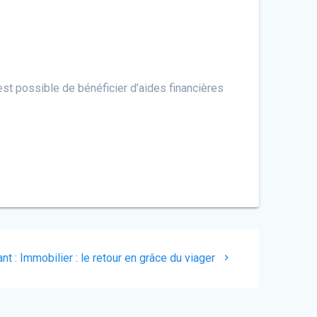
est possible de bénéficier d’aides financières
Article
nt :
Immobilier : le retour en grâce du viager
suivant
: