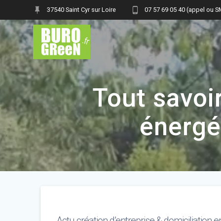
Skip
37540 Saint Cyr sur Loire
07 57 69 05 40 (appel ou 
to
content
Tout savoir
énergé
Actu création d’entreprise & domiciliation e