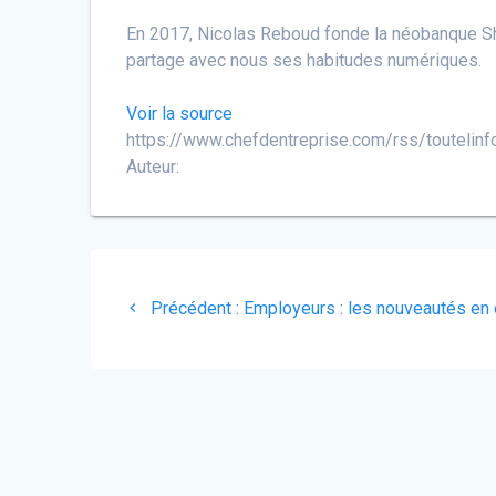
En 2017, Nicolas Reboud fonde la néobanque Shi
partage avec nous ses habitudes numériques.
Voir la source
https://www.chefdentreprise.com/rss/toutelinf
Auteur:
Navigation
Article
de
Précédent :
Employeurs : les nouveautés en 
précédent
:
l’article