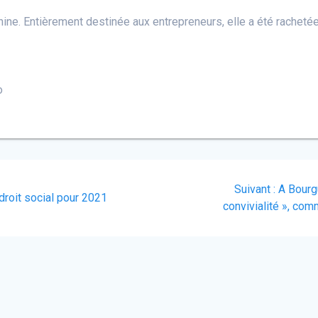
ne. Entièrement destinée aux entrepreneurs, elle a été rachetée
o
Article
Suivant :
A Bourgu
droit social pour 2021
suivant
convivialité », co
: