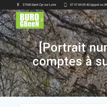
Skip
37540 Saint Cyr sur Loire
07 57 69 05 40 (appel ou 
to
content
[Portrait nu
comptes à su