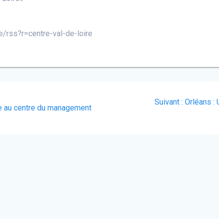
e/rss?r=centre-val-de-loire
Article
Suivant :
Orléans : 
nce au centre du management
suivant
: