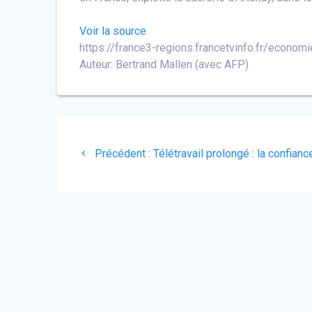
Voir la source
https://france3-regions.francetvinfo.fr/economi
Auteur: Bertrand Mallen (avec AFP)
Navigation
Article
de
Précédent :
Télétravail prolongé : la confia
précédent
:
l’article