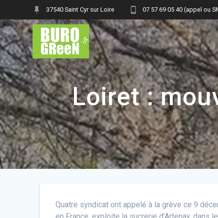
Skip
37540 Saint Cyr sur Loire
07 57 69 05 40 (appel ou 
to
content
Loiret : mou
Quatre syndicat ont appelé à la grève ce 9 déc
en France, exploite la sucrerie d’Artenay, dans le