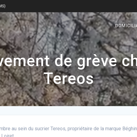
SMS)
DOMICILI
vement de grève ch
Tereos
embre au sein du sucrier Tereos, propriétaire de la marque Bégh
 Loiret.