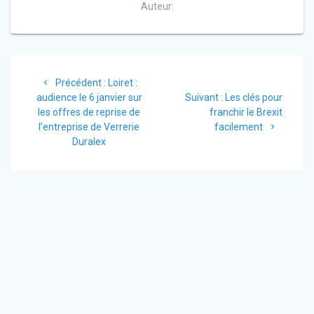
Auteur:
Navigation
Article
Précédent :
Loiret :
de
précédent
Article
audience le 6 janvier sur
Suivant :
Les clés pour
:
suivant
les offres de reprise de
franchir le Brexit
l’article
:
l’entreprise de Verrerie
facilement
Duralex