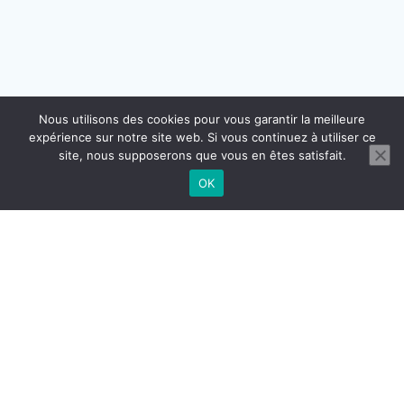
Nous utilisons des cookies pour vous garantir la meilleure
expérience sur notre site web. Si vous continuez à utiliser ce
site, nous supposerons que vous en êtes satisfait.
OK
CONTACT
MENTIONS LÉGALES
CGU CGV
RÉGLEMENTATION DOMICILIATION
© 2026 BUROGReeN