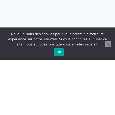
Nous utilisons des cookies pour vous garantir la meilleure
expérience sur notre site web. Si vous continuez à utiliser ce
site, nous supposerons que vous en êtes satisfait.
OK
CONTACT
MENTIONS LÉGALES
CGU CGV
RÉGLEMENTATION DOMICILIATION
© 2026 BUROGReeN