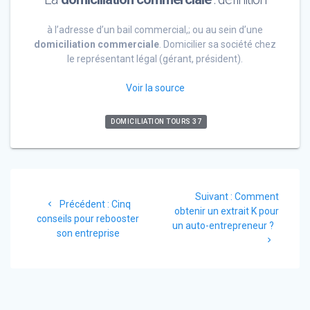
à l’adresse d’un bail commercial,; ou au sein d’une
domiciliation commerciale
. Domicilier sa société chez
le représentant légal (gérant, président).
Voir la source
DOMICILIATION TOURS 37
Navigation
Article
Suivant :
Comment
de
Article
Précédent :
Cinq
suivant
obtenir un extrait K pour
précédent
conseils pour rebooster
:
un auto-entrepreneur ?
l’article
:
son entreprise