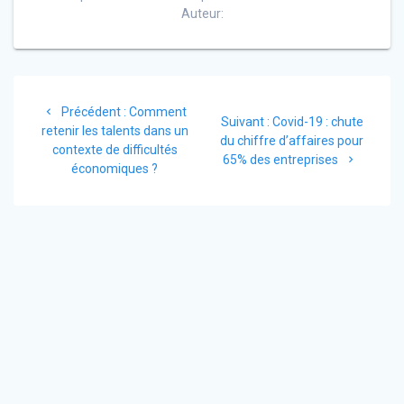
Auteur:
Navigation
Article
Précédent :
Comment
de
Article
Suivant :
Covid-19 : chute
précédent
retenir les talents dans un
suivant
du chiffre d’affaires pour
:
contexte de difficultés
l’article
:
65% des entreprises
économiques ?