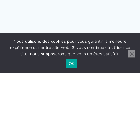
Nous utilisons des cookies pour vous garantir la meilleure
expérience sur notre site web. Si vous continuez à utiliser ce
site, nous supposerons que vous en êtes satisfait.
OK
CONTACT
MENTIONS LÉGALES
CGU CGV
RÉGLEMENTATION DOMICILIATION
© 2026 BUROGReeN