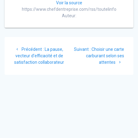
Voir la source
https://www.chefdentreprise.com/rss/toutelinfo
Auteur:
Navigation
Article
Article
Précédent :
La pause,
Suivant :
Choisir une carte
de
précédent
suivant
vecteur d’efficacité et de
carburant selon ses
:
:
satisfaction collaborateur
attentes
l’article