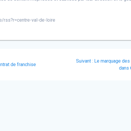
e/rss?r=centre-val-de-loire
Article
Suivant :
Le marquage des vé
ntrat de franchise
suivant
dans 
: