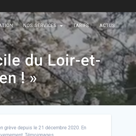
ATION
NOS SERVICES
TARIFS
ACTUS
ile du Loir-et-
en ! »
 en grève depuis le 21 décembre 2020. En
gouvernement. Témoignages.