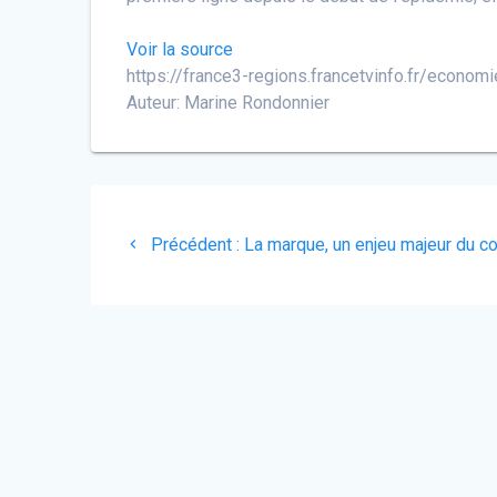
Voir la source
https://france3-regions.francetvinfo.fr/economi
Auteur: Marine Rondonnier
Navigation
Article
de
Précédent :
La marque, un enjeu majeur du co
précédent
:
l’article