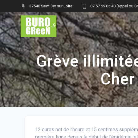
Skip
37540 Saint Cyr sur Loire
07 57 69 05 40 (appel ou 
to
content
Grève illimité
Cher 
12 euros net de l’heure et 15 centimes supplém
première ligne depuis le début de l’épidémie, 