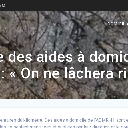
SMS)
DOMICILI
e des aides à domic
: « On ne lâchera ri
entaires du kilomètre. Des aides à domicile de l’ADMR 41 sont
elles se sentent méprisées et oubliées par leur direction et le 