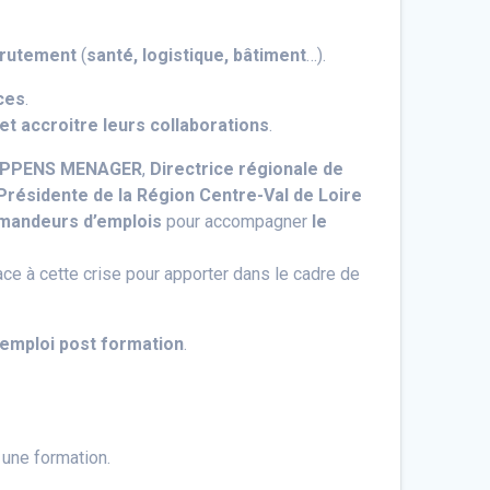
ecrutement
(
santé, logistique, bâtiment
…).
ces
.
 et accroitre leurs collaborations
.
COPPENS MENAGER
,
Directrice régionale de
Présidente de la Région Centre-Val de Loire
emandeurs d’emplois
pour accompagner
le
ace à cette crise pour apporter dans le cadre de
l’emploi post formation
.
à une formation.