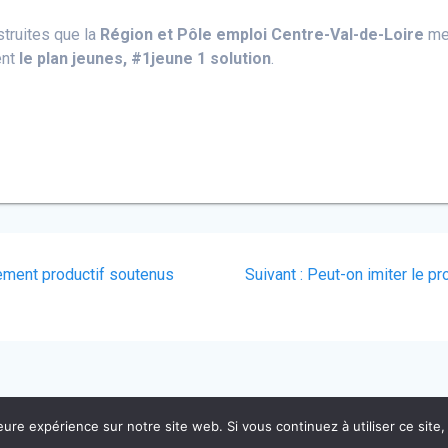
truites que la
Région et Pôle emploi Centre-Val-de-Loire
me
ent
le plan jeunes, #1jeune 1 solution
.
Article
ement productif soutenus
Suivant :
Peut-on imiter le pr
suivant
:
eure expérience sur notre site web. Si vous continuez à utiliser ce sit