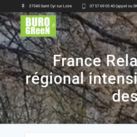
Skip
37540 Saint Cyr sur Loire
07 57 69 05 40 (appel ou 
to
content
France Rela
régional intens
des