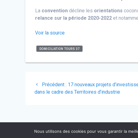
La
convention
décline les
orientations
cocons
relance sur la période 2020-2022
et notamm
Voir la source
DOMICILIATION TOURS 37
Navigation
Article
Précédent :
17 nouveaux projets d’investiss
de
précédent
dans le cadre des Territoires d’industrie
:
l’article
Nous utilisons des cookies pour vous garantir la meill