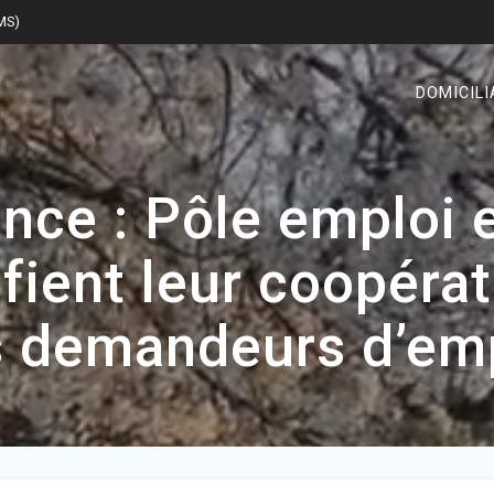
SMS)
DOMICILI
nce : Pôle emploi e
ifient leur coopéra
 demandeurs d’em