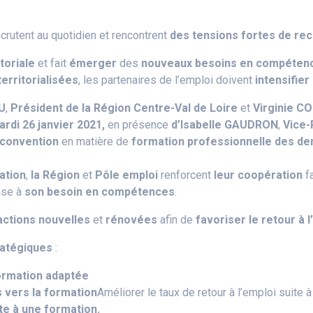
ecrutent au quotidien et rencontrent
des tensions fortes de r
itoriale
et fait
émerger
des
nouveaux besoins en compéten
erritorialisées
, les partenaires de l’emploi doivent
intensifier
U
,
Président de la Région Centre-Val de Loire
et
Virginie 
ardi 26 janvier 2021,
en présence
d’Isabelle GAUDRON
,
Vice-
convention
en matière de
formation professionnelle des d
ation
,
la Région
et
Pôle emploi
renforcent
leur coopération
f
nse à
son besoin en compétences
.
actions nouvelles
et
rénovées
afin de
favoriser le retour à 
ratégiques
:
formation adaptée
 vers la formation
Améliorer le taux de retour à l’emploi suite 
ite à une formation.