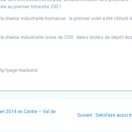
cée au premier trimestre 2021.
a chaleur industrielle biomasse : le premier volet a été clôturé 
la chaleur industrielle issue de CSR : dates limites de dépôt de
p.php?page=backend
en 2014 en Centre – Val de
Article
Suivant :
Satisfaire aussi 
suivant
: