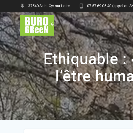
Skip
37540 Saint Cyr sur Loire
07 57 69 05 40 (appel ou 
to
content
Ethiquable :
l’être huma