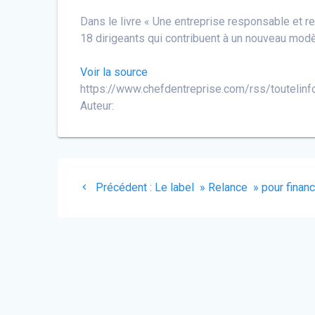
Dans le livre « Une entreprise responsable et re
18 dirigeants qui contribuent à un nouveau modè
Voir la source
https://www.chefdentreprise.com/rss/toutelinf
Auteur:
Navigation
Article
Précédent :
Le label » Relance » pour financ
de
précédent
:
l’article