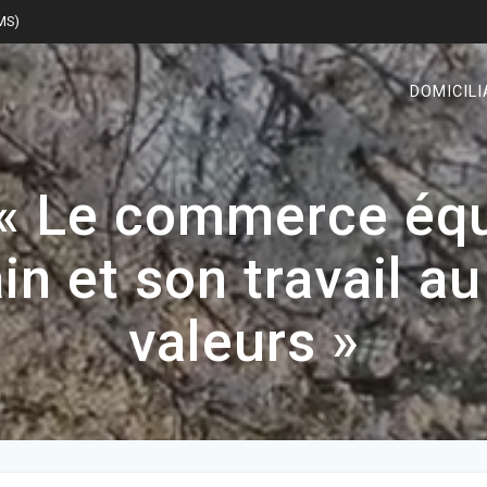
SMS)
DOMICILI
 « Le commerce éq
in et son travail a
valeurs »