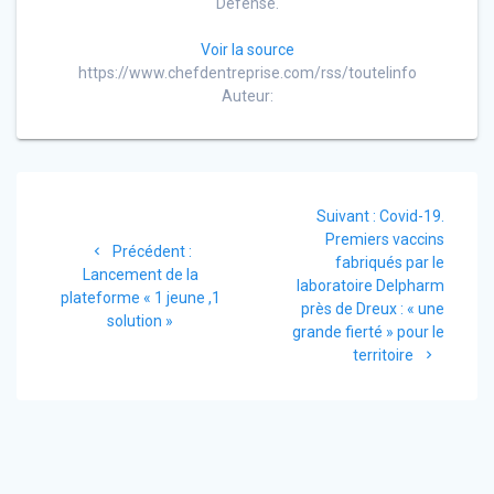
Défense.
Voir la source
https://www.chefdentreprise.com/rss/toutelinfo
Auteur:
Navigation
Article
Suivant :
Covid-19.
de
suivant
Premiers vaccins
Article
Précédent :
:
fabriqués par le
l’article
précédent
Lancement de la
laboratoire Delpharm
:
plateforme « 1 jeune ,1
près de Dreux : « une
solution »
grande fierté » pour le
territoire