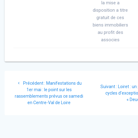
la mise a
disposition a titre
gratuit de ces
biens immobiliers
au profit des
associes
Navigation
Article
Précédent :
Manifestations du
de
Article
Suivant :
Loiret : u
précédent
1er mai : le point sur les
suivant
cycles d’exceptio
:
rassemblements prévus ce samedi
l’article
:
« Deu
en Centre-Val de Loire