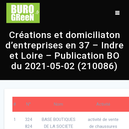
Skip
to
content
Créations et domiciliaton
d’entreprises en 37 – Indre
et Loire – Publication BO
du 2021-05-02 (210086)
#
N°
Nom
Activité
1
324
BASE BOUTIQUES
activité de vente
824
DE LA SOCIETE
de chaussures