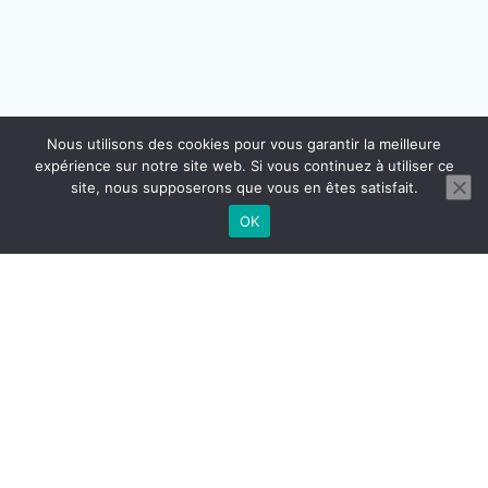
Nous utilisons des cookies pour vous garantir la meilleure
expérience sur notre site web. Si vous continuez à utiliser ce
site, nous supposerons que vous en êtes satisfait.
OK
CONTACT
MENTIONS LÉGALES
CGU CGV
RÉGLEMENTATION DOMICILIATION
© 2026 BUROGReeN