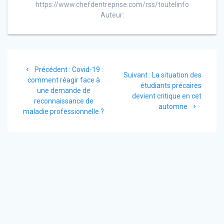
https://www.chefdentreprise.com/rss/toutelinfo
Auteur:
Navigation
Article
Précédent :
Covid-19 :
de
Article
Suivant :
La situation des
précédent
comment réagir face à
suivant
étudiants précaires
:
une demande de
l’article
:
devient critique en cet
reconnaissance de
automne
maladie professionnelle ?