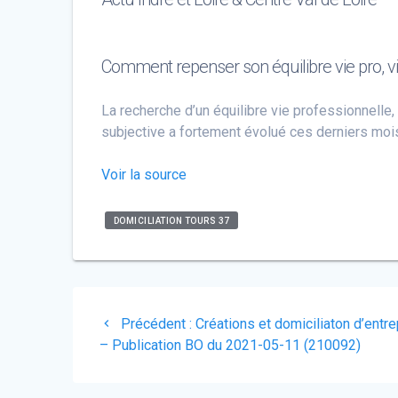
Comment repenser son équilibre vie pro, vi
La recherche d’un équilibre vie professionnelle
subjective a fortement évolué ces derniers mois
Voir la source
DOMICILIATION TOURS 37
Navigation
Article
Précédent :
Créations et domiciliaton d’entre
de
précédent
– Publication BO du 2021-05-11 (210092)
:
l’article