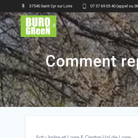
Skip
37540 Saint Cyr sur Loire
07 57 69 05 40 (appel ou 
to
content
Comment repe
Actu Indre et Loire & Centre Val de Loire