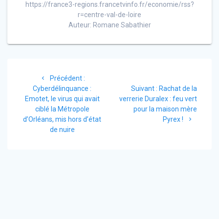
https://france3-regions.francetvinfo.fr/economie/rss?
r=centre-val-de-loire
Auteur: Romane Sabathier
Navigation
Article
Précédent :
de
précédent
Article
Cyberdélinquance :
Suivant :
Rachat de la
:
suivant
Emotet, le virus qui avait
verrerie Duralex : feu vert
l’article
:
ciblé la Métropole
pour la maison mère
d’Orléans, mis hors d’état
Pyrex !
de nuire