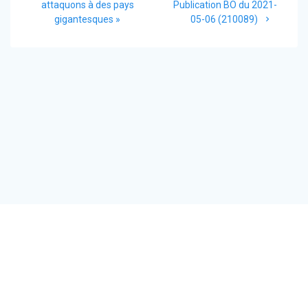
l’article
attaquons à des pays
Publication BO du 2021-
gigantesques »
05-06 (210089)
CONTACT
MENTIONS LÉGALES
CGU CGV
RÉGLEMENTATION DOMICILIATION