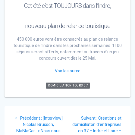
Cet été c’est TOUJOURS dans l’Indre,
nouveau plan de relance touristique
450 000 euros vont être consacrés au plan de relance
touristique de l’Indre dans les prochaines semaines. 1100
séjours seront offerts, notamment au travers d’un jeu
concours ouvert dès le 25 Mai.
Voir la source
DOMICILIATION TOURS 37
Navigation
Article
Article
Précédent :
[Interview]
Suivant :
Créations et
de
précédent
suivant
Nicolas Brusson,
domiciliaton d’entreprises
:
:
BlaBlaCar : « Nous nous
en 37 – Indre et Loire –