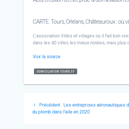
CARTE. Tours, Orléans, Châteauroux : où vi
L’association Villes et villages où il fait bon v
dans les 40 villes les mieux notées, mais plus
Voir la source
DOMICILIATION TOURS 37
Navigation
Article
Précédent :
Les entreprises aéronautiques du
de
précédent
du plomb dans l’aile en 2020
:
l’article