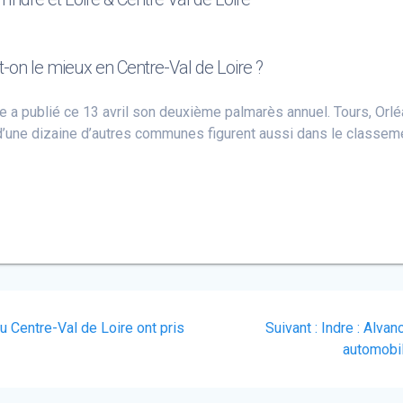
t-on le mieux en Centre-Val de Loire ?
ivre a publié ce 13 avril son deuxième palmarès annuel. Tours, Orl
 d’une dizaine d’autres communes figurent aussi dans le classem
Article
 Centre-Val de Loire ont pris
Suivant :
Indre : Alvan
suivant
automobil
: