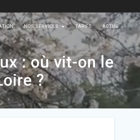
ATION
NOS SERVICES
TARIFS
ACTUS
x : où vit-on le
oire ?