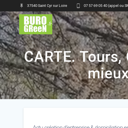
Skip
37540 Saint Cyr sur Loire
07 57 69 05 40 (appel ou 
to
content
CARTE. Tours, O
mieux
Actu création d’entreprise & domiciliation e