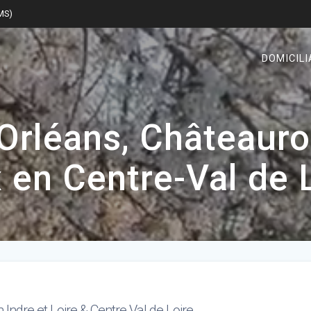
SMS)
DOMICILI
rléans, Châteaurou
 en Centre-Val de L
n Indre et Loire & Centre Val de Loire