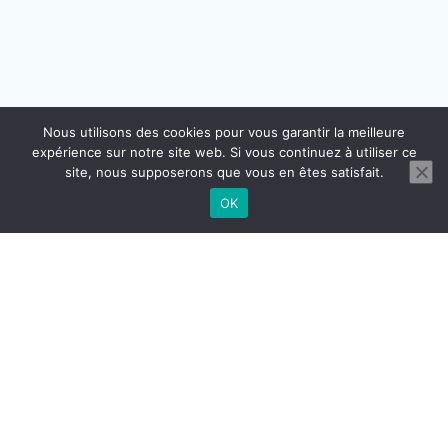
Nous utilisons des cookies pour vous garantir la meilleure
expérience sur notre site web. Si vous continuez à utiliser ce
site, nous supposerons que vous en êtes satisfait.
OK
CONTACT
MENTIONS LÉGALES
CGU CGV
RÉGLEMENTATION DOMICILIATION
© 2026 BUROGReeN