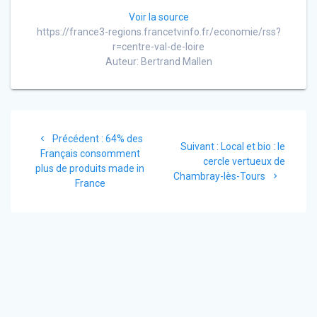
Voir la source
https://france3-regions.francetvinfo.fr/economie/rss?
r=centre-val-de-loire
Auteur: Bertrand Mallen
Navigation
Article
Précédent :
64% des
de
Article
Suivant :
Local et bio : le
précédent
Français consomment
suivant
cercle vertueux de
:
plus de produits made in
l’article
:
Chambray-lès-Tours
France