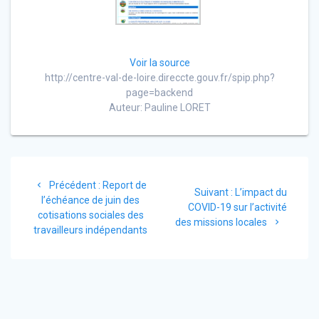
Voir la source
http://centre-val-de-loire.direccte.gouv.fr/spip.php?
page=backend
Auteur: Pauline LORET
Navigation
Article
Précédent :
Report de
de
Article
Suivant :
L’impact du
précédent
l’échéance de juin des
suivant
COVID-19 sur l’activité
:
cotisations sociales des
l’article
:
des missions locales
travailleurs indépendants