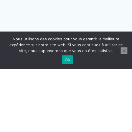
Nous utilisons des cookies pour vous garantir la meilleure
expérience sur notre site web. Si vous continuez à utiliser ce
site, nous supposerons que vous en êtes satisfait.
OK
CONTACT
MENTIONS LÉGALES
CGU CGV
RÉGLEMENTATION DOMICILIATION
© 2026 BUROGReeN