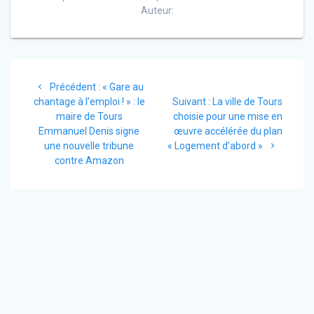
Auteur:
Navigation
Article
Précédent :
« Gare au
de
précédent
Article
chantage à l’emploi ! » : le
Suivant :
La ville de Tours
:
suivant
maire de Tours
choisie pour une mise en
l’article
:
Emmanuel Denis signe
œuvre accélérée du plan
une nouvelle tribune
« Logement d’abord »
contre Amazon