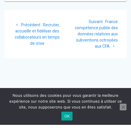
Navigation
Article
Suivant :
France
de
Article
Précédent :
Recruter,
suivant
compétence publie des
précédent
accueillir et fidéliser des
:
données relatives aux
l’article
:
collaborateurs en temps
subventions octroyées
de crise
aux CFA
Nous utilisons des cookies pour vous garantir la meilleure
expérience sur notre site web. Si vous continuez à utiliser ce
site, nous supposerons que vous en êtes satisfait.
OK