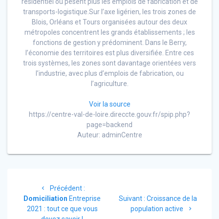
résidentiel où pèsent plus les emplois de fabrication et de
transports-logistique.Sur l’axe ligérien, les trois zones de
Blois, Orléans et Tours organisées autour des deux
métropoles concentrent les grands établissements ; les
fonctions de gestion y prédominent. Dans le Berry,
l’économie des territoires est plus diversifiée. Entre ces
trois systèmes, les zones sont davantage orientées vers
l’industrie, avec plus d’emplois de fabrication, ou
l’agriculture.
Voir la source
https://centre-val-de-loire.direccte.gouv.fr/spip.php?
page=backend
Auteur: adminCentre
Navigation
Article
Précédent :
de
précédent
Article
Domiciliation
Entreprise
Suivant :
Croissance de la
:
suivant
2021 : tout ce que vous
population active
: