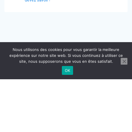
l’article
devez savoir !
Nous utilisons des cookies pour vous garantir la meilleure
expérience sur notre site web. Si vous continuez à utiliser ce
site, nous supposerons que vous en êtes satisfait.
OK
CONTACT
MENTIONS LÉGALES
CGU CGV
RÉGLEMENTATION DOMICILIATION