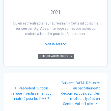
2021
Où en est l’entrepreneuriat féminin ? Cette infographie
réalisée par Digi Atlas, interroge sur les obstacles qui
restent à franchir pour le démocratiser.
Voir la source
DOMICILIATION TOURS 37
Navigation
Article
Suivant :
DATA. Réussite
de
Article
suivant
Précédent :
Bitcoin :
au baccalauréat :
précédent
:
refuge investissement ou
découvrez quels sont les
l’article
:
inutilité pour les PME ?
meilleurs lycées en
Centre-Val de Loire