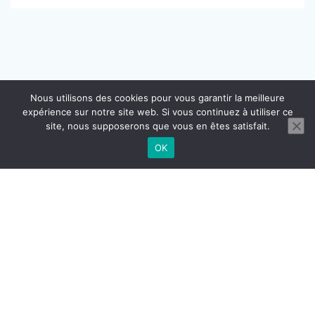
Nous utilisons des cookies pour vous garantir la meilleure
expérience sur notre site web. Si vous continuez à utiliser ce
site, nous supposerons que vous en êtes satisfait.
OK
CONTACT
MENTIONS LÉGALES
CGU CGV
RÉGLEMENTATION DOMICILIATION
© 2026 BUROGReeN